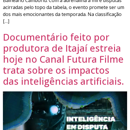
Balneário Camboriú. Com a adrenalina a mil e disputas
acirradas pelo topo da tabela, o evento promete ser um
dos mais emocionantes da temporada. Na classificação
[…]
Documentário feito por
produtora de Itajaí estreia
hoje no Canal Futura Filme
trata sobre os impactos
das inteligências artificiais.