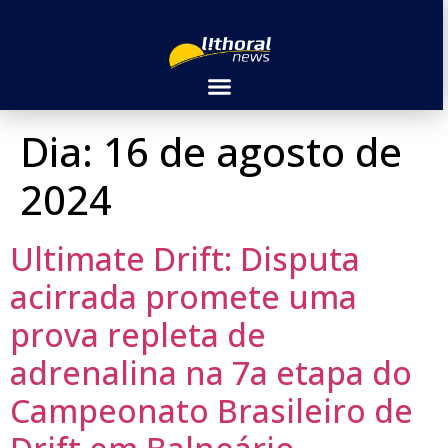
Dia:
16 de agosto de
2024
Ultimate Drift: Disputa
acirrada promete uma
prova repleta de
adrenalina na 7a etapa do
Campeonato Brasileiro de