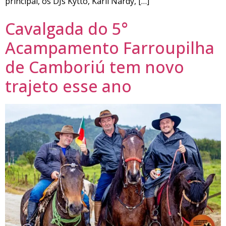
principal, os DJs Kytto, Karll Nardy, […]
Cavalgada do 5°
Acampamento Farroupilha
de Camboriú tem novo
trajeto esse ano