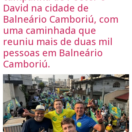
David na cidade de
Balneário Camboriú, com
uma caminhada que
reuniu mais de duas mil
pessoas em Balneário
Camboriú.