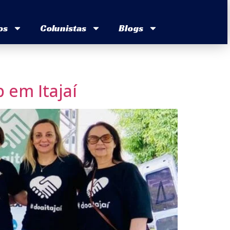
os
Colunistas
Blogs
 em Itajaí