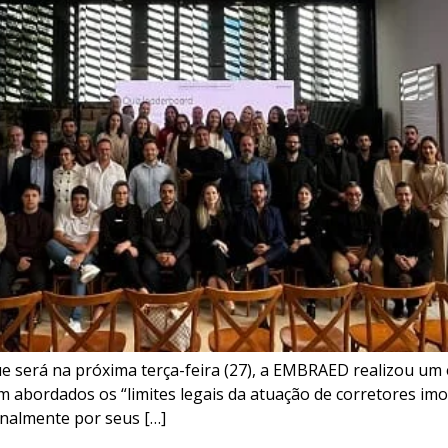
ue será na próxima terça-feira (27), a EMBRAED realizou um
abordados os “limites legais da atuação de corretores imob
onalmente por seus […]