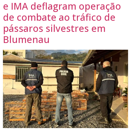
e IMA deflagram operação
de combate ao tráfico de
pássaros silvestres em
Blumenau