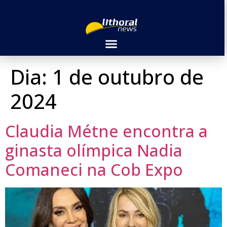
Dia:
1 de outubro de
2024
Claudia Métne encontra a
ginasta olímpica Nadia
Comaneci na Cob Expo