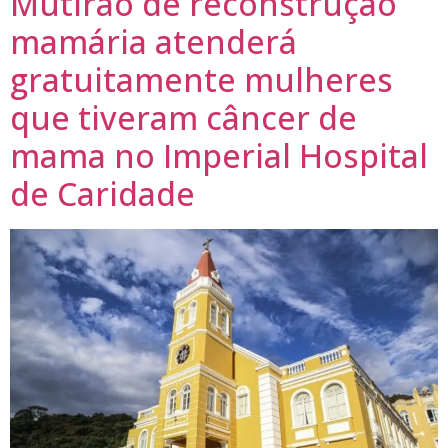
Mutirão de reconstrução
mamária atenderá
gratuitamente mulheres
que tiveram câncer de
mama no Imperial Hospital
de Caridade