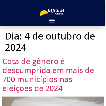
Dia:
4 de outubro de
2024
Cota de gênero é
descumprida em mais de
700 municípios nas
eleições de 2024