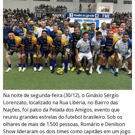
Na noite de segunda-feira (30/12), o Ginásio Sérgio
Lorenzato, localizado na Rua Libéria, no Bairro das
Nações, foi palco da Pelada dos Amigos, evento que
reuniu grandes estrelas do futebol brasileiro. Sob os
olhares de mais de 1.500 pessoas, Romário e Denilson
Show lideraram os dois times como capitães em um jogo