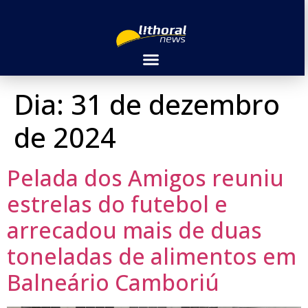
Dia:
31 de dezembro
de 2024
Pelada dos Amigos reuniu
estrelas do futebol e
arrecadou mais de duas
toneladas de alimentos em
Balneário Camboriú