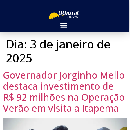
Dia:
3 de janeiro de
2025
Governador Jorginho Mello
destaca investimento de
R$ 92 milhões na Operação
Verão em visita a Itapema