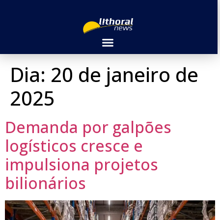
Dia:
20 de janeiro de
2025
Demanda por galpões
logísticos cresce e
impulsiona projetos
bilionários