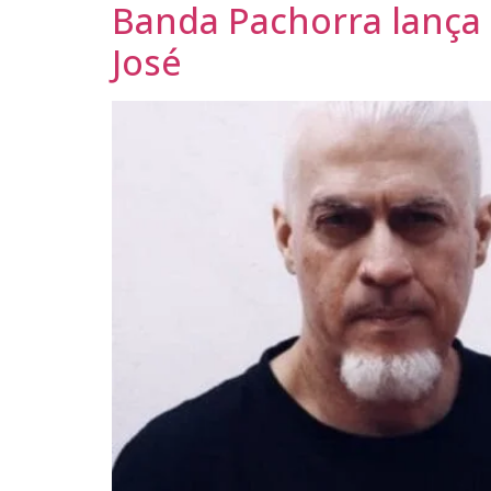
Banda Pachorra lança 
José