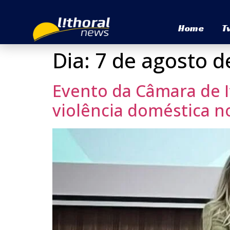
Home
T
Dia:
7 de agosto d
Evento da Câmara de I
violência doméstica no