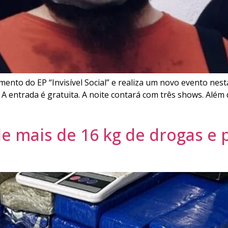
to do EP “Invisível Social” e realiza um novo evento nesta 
 A entrada é gratuita. A noite contará com três shows. Alé
de mais de 16 kg de drogas e