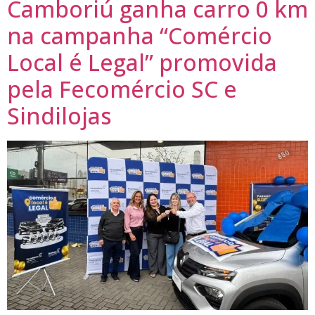
Camboriú ganha carro 0 km
na campanha “Comércio
Local é Legal” promovida
pela Fecomércio SC e
Sindilojas