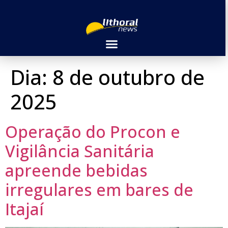
Dia:
8 de outubro de
2025
Operação do Procon e
Vigilância Sanitária
apreende bebidas
irregulares em bares de
Itajaí