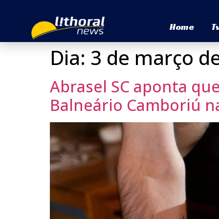
Home
T
Dia:
3 de março d
Abrasel SC aponta qu
Balneário Camboriú n