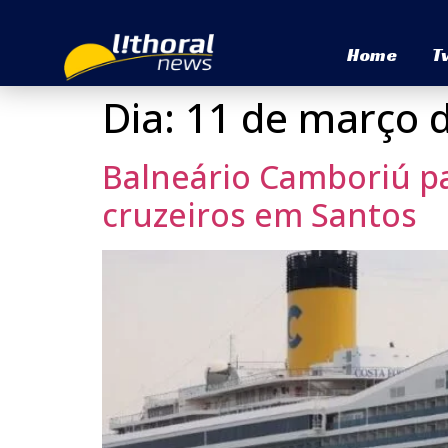
Home
T
Dia:
11 de março 
Balneário Camboriú pa
cruzeiros em Santos