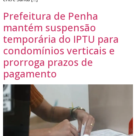
Prefeitura de Penha
mantém suspensão
temporária do IPTU para
condomínios verticais e
prorroga prazos de
pagamento