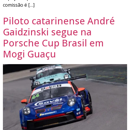
comissão é […]
Piloto catarinense André
Gaidzinski segue na
Porsche Cup Brasil em
Mogi Guaçu