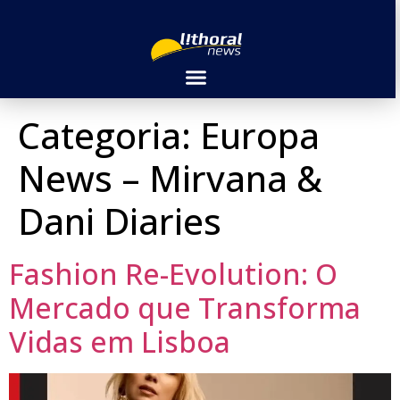
Categoria:
Europa
News – Mirvana &
Dani Diaries
Fashion Re-Evolution: O
Mercado que Transforma
Vidas em Lisboa