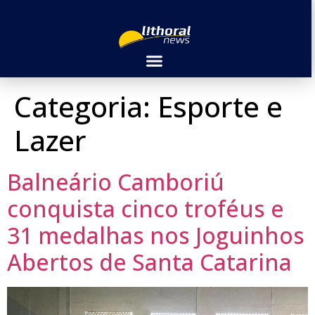
Categoria:
Esporte e
Lazer
Balneário Camboriú
conquista cinco troféus e
31 medalhas nos Joguinhos
Abertos de Santa Catarina