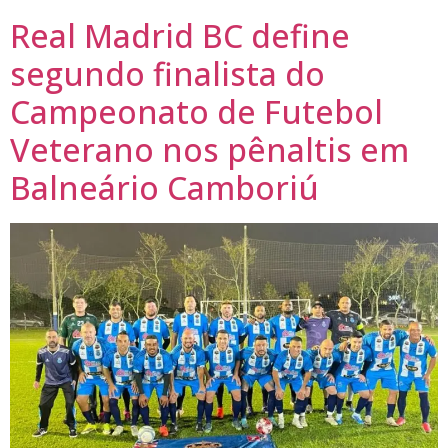
Real Madrid BC define
segundo finalista do
Campeonato de Futebol
Veterano nos pênaltis em
Balneário Camboriú