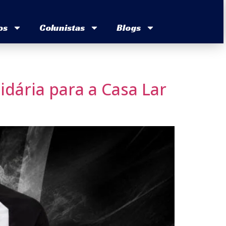
os
Colunistas
Blogs
dária para a Casa Lar