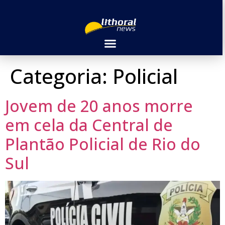
Categoria:
Policial
Jovem de 20 anos morre
em cela da Central de
Plantão Policial de Rio do
Sul