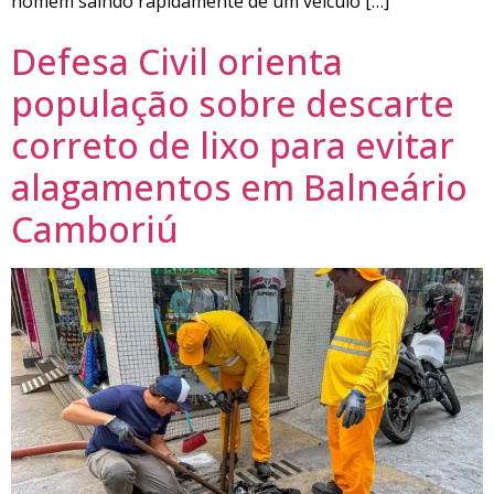
homem saindo rapidamente de um veículo […]
Defesa Civil orienta
população sobre descarte
correto de lixo para evitar
alagamentos em Balneário
Camboriú