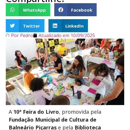
WhatsApp
Facebook
Twitter
LinkedIn
Por
Pedro
Atualizado em
10/09/2025
A
10ª Feira do Livro
, promovida pela
Fundação Municipal de Cultura de
Balneário Piçarras
e pela
Biblioteca