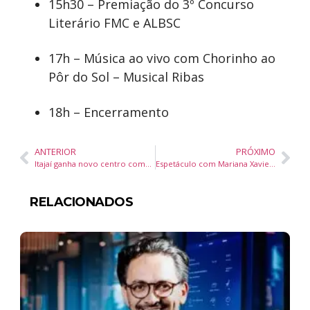
15h30 – Premiação do 3º Concurso
Literário FMC e ALBSC
17h – Música ao vivo com Chorinho ao
Pôr do Sol – Musical Ribas
18h – Encerramento
ANTERIOR
PRÓXIMO
Itajaí ganha novo centro comercial com 5,5 mil m². Passeio São Vicente inaugura em novembro
Espetáculo com Mariana Xavier arrecada duas toneladas de alimentos para entidades sociais de Joinville
RELACIONADOS