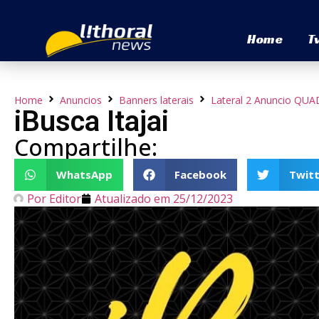
Home
T
Home
Anuncios
Banners laterais
Lateral 2 Anuncio Q
iBusca Itajai
Compartilhe:
WhatsApp
Facebook
Twitt
Por
Editor
Atualizado em
25/12/2023