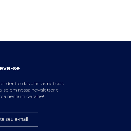
reva-se
or dentro das últimas notícias,
a-se em nossa newsletter e
rca nenhum detalhe!