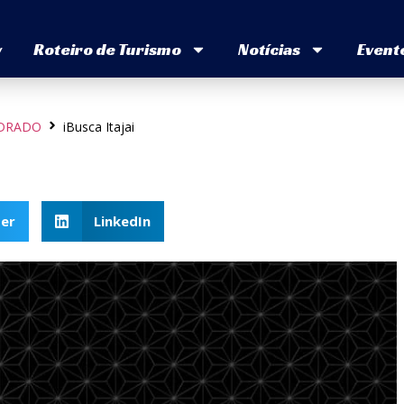
v
Roteiro de Turismo
Notícias
Event
UADRADO
iBusca Itajai
er
LinkedIn