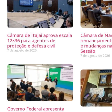
Câmara de Itajaí aprova escala
Câmara de Nav
12×36 para agentes de
remanejamento
proteção e defesa civil
e mudanças na
Sessão
7 de agosto de 2026
7 de agosto de 2026
Governo Federal apresenta