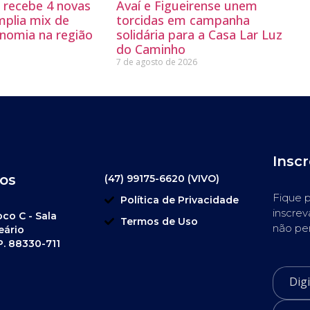
g recebe 4 novas
Avaí e Figueirense unem
mplia mix de
torcidas em campanha
nomia na região
solidária para a Casa Lar Luz
do Caminho
7 de agosto de 2026
Insc
os
(47) 99175-6620 (VIVO)
Fique p
Política de Privacidade
inscrev
oco C - Sala
Termos de Uso
não pe
eário
P. 88330-711