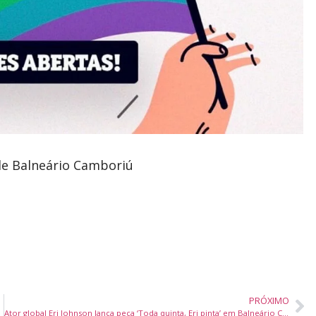
de Balneário Camboriú
PRÓXIMO
Ator global Eri Johnson lança peça ‘Toda quinta, Eri pinta’ em Balneário Camboriú