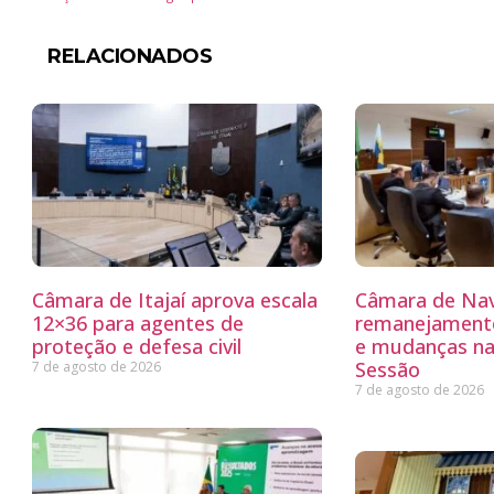
RELACIONADOS
Câmara de Itajaí aprova escala
Câmara de Nav
12×36 para agentes de
remanejamento
proteção e defesa civil
e mudanças na
Sessão
7 de agosto de 2026
7 de agosto de 2026