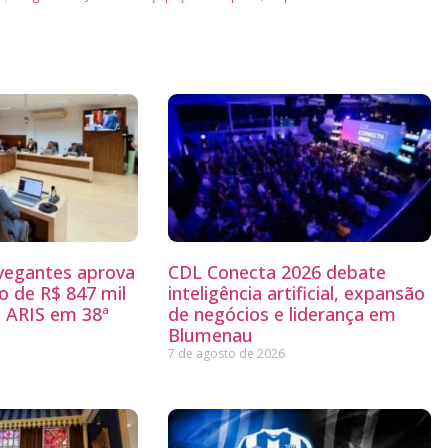
egantes aprova
CDL Conecta 2026 debate
 de R$ 847 mil
inteligência artificial, expansão
 ARIS em 38ª
de negócios e liderança em
Blumenau
7 de agosto de 2026