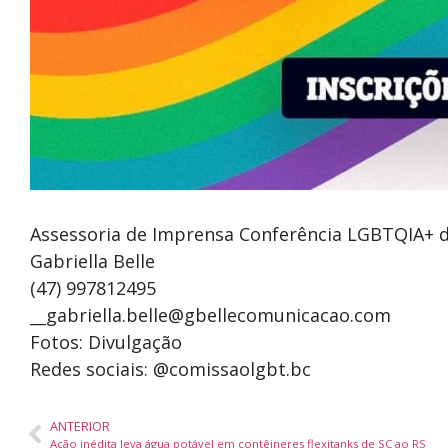
Assessoria de Imprensa Conferência LGBTQIA+ 
Gabriella Belle
(47) 997812495
__gabriella.belle@gbellecomunicacao.com
Fotos: Divulgação
Redes sociais: @comissaolgbt.bc
ANTERIOR
Ação inédita leva água potável em contêineres flexitanks de SC ao RS