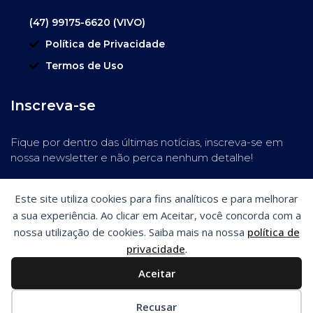
(47) 99175-6620 (VIVO)
Política de Privacidade
Termos de Uso
Inscreva-se
Fique por dentro das últimas notícias, inscreva-se em
nossa newsletter e não perca nenhum detalhe!
Este site utiliza cookies para fins analíticos e para melhorar
a sua experiência. Ao clicar em Aceitar, você concorda com a
nossa utilização de cookies. Saiba mais na nossa
política de
privacidade
.
Aceitar
Preferências de cookies
Recusar