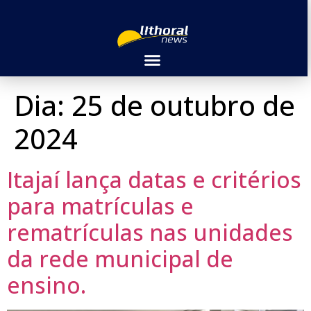
Dia:
25 de outubro de
2024
Itajaí lança datas e critérios
para matrículas e
rematrículas nas unidades
da rede municipal de
ensino.