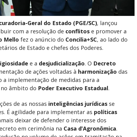
curadoria-Geral do Estado (PGE/SC)
, lançou
ibuir com a resolução de
conflitos
e promover a
o Mello
fez o anúncio do
Concilia+SC
, ao lado do
retários de Estado e chefes dos Poderes.
tigiosidade
e a
desjudicialização
. O
Decreto
mentação de ações voltadas à
harmonização
das
do a implementação de medidas para a
os no âmbito do
Poder Executivo Estadual
.
ições de as nossas
inteligências jurídicas
se
s. É agilidade para implementar as
políticas
amais deixar de defender o interesse dos
 decreto em cerimônia na
Casa d’Agronômica
.
a redução no volume de ações em tramitação na