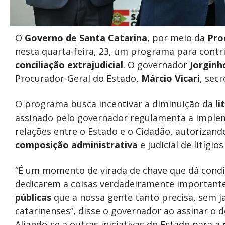
O
Governo de Santa Catarina
, por meio da
Pro
nesta quarta-feira, 23, um programa para contr
conciliação extrajudicial
. O governador
Jorginh
Procurador-Geral do Estado,
Márcio Vicari
, sec
O programa busca incentivar a diminuição da
li
assinado pelo governador regulamenta a imple
relações entre o Estado e o Cidadão, autorizan
composição administrativa
e judicial de litígi
“É um momento de virada de chave que dá cond
dedicarem a coisas verdadeiramente importante
públicas
que a nossa gente tanto precisa, sem j
catarinenses”, disse o governador ao assinar o
Aliando-se a outras iniciativas do Estado para 