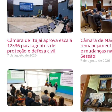
Câmara de Itajaí aprova escala
Câmara de Nav
12×36 para agentes de
remanejamento
proteção e defesa civil
e mudanças na
Sessão
7 de agosto de 2026
7 de agosto de 2026