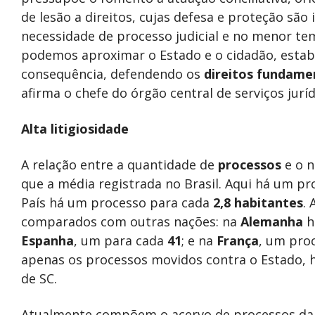
de lesão a direitos, cujas defesa e proteção são
necessidade de processo judicial e no menor te
podemos aproximar o Estado e o cidadão, est
consequência, defendendo os
direitos fundame
afirma o chefe do órgão central de serviços jurí
Alta litigiosidade
A relação entre a quantidade de
processos
e o n
que a média registrada no Brasil. Aqui há um p
País há um processo para cada
2,8 habitantes
.
comparados com outras nações: na
Alemanha
h
Espanha
, um para cada
41
; e na
França
, um pro
apenas os processos movidos contra o Estado,
de SC.
Atualmente compõem o acervo de processos da 