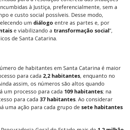
 incumbidas à Justiça, preferencialmente, sem a
mpo e custo social possíveis. Desse modo,
abelecendo um
diálogo
entre as partes e, por
ntais
e viabilizando a
transformação social
”,
dicos de Santa Catarina.
úmero de habitantes em Santa Catarina é maior
rocesso para cada
2,2 habitantes
, enquanto no
 Ainda assim, os números são altos quando
á um processo para cada
109 habitantes
; na
cesso para cada
37 habitantes
. Ao considerar
 há uma ação para cada grupo de
sete habitantes
Procuradoria-Geral do Estado mais de
1,2 milhão