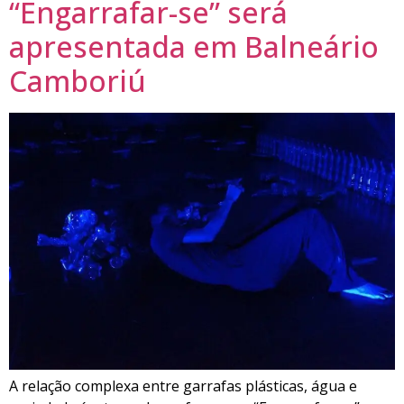
“Engarrafar-se” será
apresentada em Balneário
Camboriú
A relação complexa entre garrafas plásticas, água e