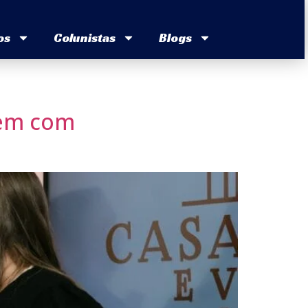
os
Colunistas
Blogs
gem com