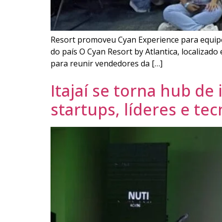
Resort promoveu Cyan Experience para equipe 
do país O Cyan Resort by Atlantica, localizad
para reunir vendedores da […]
Itajaí se torna hub d
startups, líderes e te