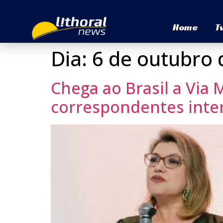
Home
T
Dia:
6 de outubro 
Chega ao Brasil a Via
correspondentes inte