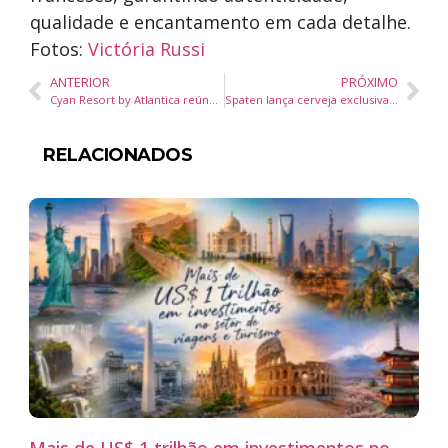
qualidade e encantamento em cada detalhe.
Fotos:
Victória Russi
ANTERIOR
PRÓXIMO
Cyan Resort by Atlantica reúne executivos de vendas da Atlantica
Spaten lança cerveja exclusiva para celebrar a 40ª Oktoberfest de Blumenau
RELACIONADOS
Mais de US$ 1 trilhão em investimentos no