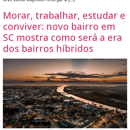
Morar, trabalhar, estudar e
conviver: novo bairro em
SC mostra como será a era
dos bairros híbridos