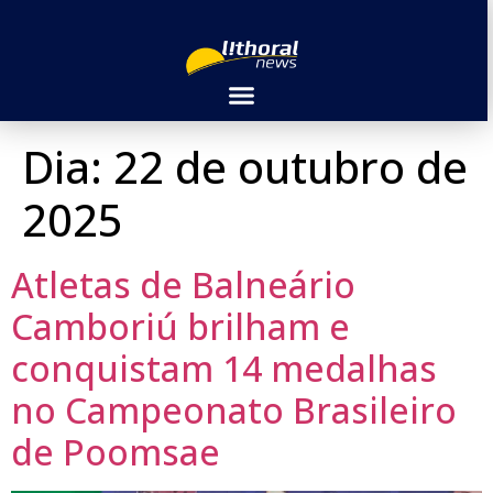
Dia:
22 de outubro de
2025
Atletas de Balneário
Camboriú brilham e
conquistam 14 medalhas
no Campeonato Brasileiro
de Poomsae