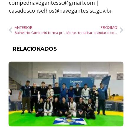
compednavegantessc@gmail.com
|
casadosconselhos@navegantes.sc.gov.br
ANTERIOR
PRÓXIMO
Balneário Camboriú forma primeira turma da Oficina Bombeiro Sênior da SPI
Morar, trabalhar, estudar e conviver: novo bairro em SC mostra como será a era dos bairros híbridos
RELACIONADOS