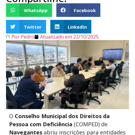
WhatsApp
Facebook
Twitter
LinkedIn
Por
Pedro
Atualizado em
22/10/2025
O
Conselho Municipal dos Direitos da
Pessoa com Deficiência
(COMPED) de
Navegantes
abriu inscrições para entidades