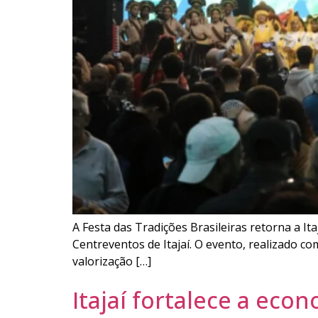
A Festa das Tradições Brasileiras retorna a Ita
Centreventos de Itajaí. O evento, realizado co
valorização […]
Itajaí fortalece a eco