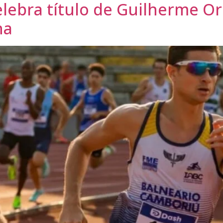
lebra título de Guilherme O
na