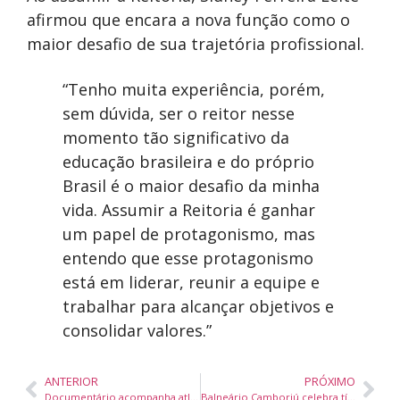
afirmou que encara a nova função como o
maior desafio de sua trajetória profissional.
“Tenho muita experiência, porém,
sem dúvida, ser o reitor nesse
momento tão significativo da
educação brasileira e do próprio
Brasil é o maior desafio da minha
vida. Assumir a Reitoria é ganhar
um papel de protagonismo, mas
entendo que esse protagonismo
está em liderar, reunir a equipe e
trabalhar para alcançar objetivos e
consolidar valores.”
ANTERIOR
PRÓXIMO
Documentário acompanha atletas da base do Marcílio Dias em busca do sonho de se tornar jogador profissional
Balneário Camboriú celebra título de Guilherme Orenhas no Meeting de Atletismo em Barcelona