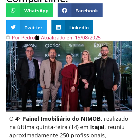
WhatsApp
Facebook
Twitter
LinkedIn
Por
Pedro
Atualizado em
15/08/2025
O
4º Painel Imobiliário do NIMOB
, realizado
na última quinta-feira (14) em
Itajaí
, reuniu
aproximadamente 250 profissionais,