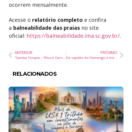
ocorrem mensalmente.
Acesse o
relatório completo
e confira
a
balneabilidade das praias
no site
oficial:
https://balneabilidade.ima.sc.gov.br/
.
ANTERIOR
PRÓXIMO
“Samba Terapia – “Bloco Carnavalesco O Remédio É O Samba”
De capitão do Flamengo a mentor: Diego Ribas compartilha lições de liderança e superação em Itapema
RELACIONADOS