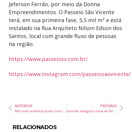
Jeferson Ferrão, por meio da Donna
Empreendimento
s. O Passeio São Vicente
terá, em sua primeira fase, 5,5 mil m² e está
instalado na Rua Arquiteto Nilson Edson dos
Santos, local com grande fluxo de pessoas
na região.
https://www.passeiosv.com.br/
https://www.instagram.com/passeiosaovicente/
ANTERIOR
PRÓXIMO
Mercado wellness puxa crescimento imobiliário e ganha força em Santa Catarina com lançamento do Namar Phacz Home
Joinville inaugura Usina de Recuperação Energética capaz de transformar 110 toneladas de resíduos por dia
RELACIONADOS