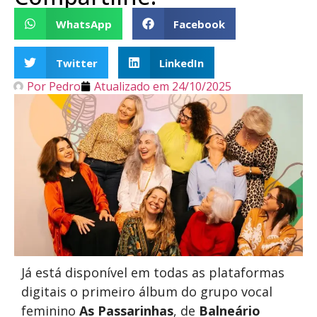
WhatsApp
Facebook
Twitter
LinkedIn
Por
Pedro
Atualizado em
24/10/2025
Já está disponível em todas as plataformas
digitais o primeiro álbum do grupo vocal
feminino
As Passarinhas
, de
Balneário