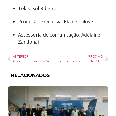
Telas: Sol Ribeiro
Produção executiva: Elaine Calove
Assessoria de comunicação: Adelaine
Zandonai
ANTERIOR
PRÓXIMO
Absoluta entrega Brava Vel de R$ 100 milhões na Praia Brava, com presença de Denílson e Follmann
Teatro Bruno Nitz recebe “Flashback Anos 70 & 80” com clássicos da música e ação solidária
RELACIONADOS