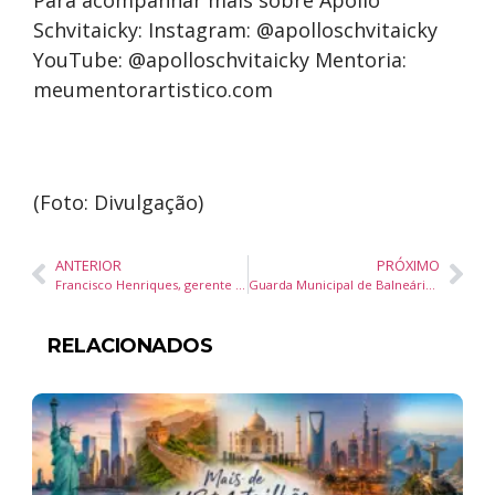
Schvitaicky: Instagram: @apolloschvitaicky
YouTube: @apolloschvitaicky Mentoria:
meumentorartistico.com
(Foto: Divulgação)
ANTERIOR
PRÓXIMO
Francisco Henriques, gerente geral do Cyan recebe Prêmio IDEAR
Guarda Municipal de Balneário Camboriú prende dupla por tráfico de drogas no Bairro dos Municípios
RELACIONADOS