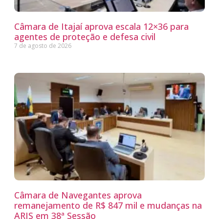
Câmara de Itajaí aprova escala 12×36 para
agentes de proteção e defesa civil
7 de agosto de 2026
Câmara de Navegantes aprova
remanejamento de R$ 847 mil e mudanças na
ARIS em 38ª Sessão