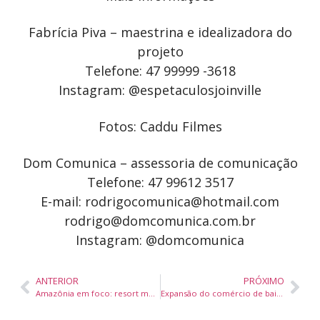
Fabrícia Piva – maestrina e idealizadora do
projeto
Telefone: 47 99999 -3618
Instagram: @espetaculosjoinville
Fotos: Caddu Filmes
Dom Comunica – assessoria de comunicação
Telefone: 47 99612 3517
E-mail: rodrigocomunica@hotmail.com
rodrigo@domcomunica.com.br
Instagram: @domcomunica
ANTERIOR
PRÓXIMO
Amazônia em foco: resort multipropriedade em SC adota paisagismo biofílico e temático
Expansão do comércio de bairro impulsiona valorização imobiliária