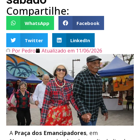
Compartilhe:
WhatsApp
Facebook
Twitter
LinkedIn
Por
Pedro
Atualizado em
11/06/2026
A
Praça dos Emancipadores
, em