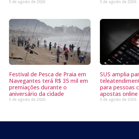
5 de agosto de 2026
5 de agosto de 2026
Festival de Pesca de Praia em
SUS amplia par
Navegantes terá R$ 35 mil em
teleatendimen
premiações durante o
para pessoas 
aniversário da cidade
apostas online
5 de agosto de 2026
5 de agosto de 2026