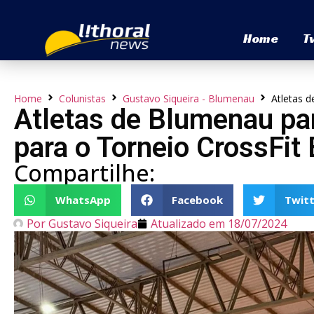
Home
T
Home
Colunistas
Gustavo Siqueira - Blumenau
Atletas d
Atletas de Blumenau par
para o Torneio CrossFit 
Compartilhe:
WhatsApp
Facebook
Twitt
Por
Gustavo Siqueira
Atualizado em
18/07/2024