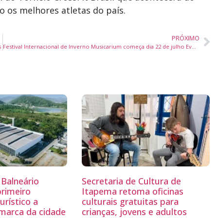
o os melhores atletas do país.
PRÓXIMO
s
Festival Internacional de Inverno Musicarium começa dia 22 de julho Evento segue até dia 25 de julho, em Joinville, e encerra com um concerto, dia 27, em Blumenau/SC
Balneário
Secretaria de Cultura de
primeiro
Itapema retoma oficinas
rístico a
culturais gratuitas para
 marca da cidade
crianças, jovens e adultos