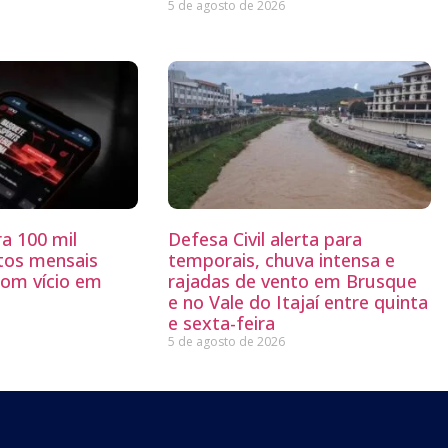
5 de agosto de 2026
a 100 mil
Defesa Civil alerta para
tos mensais
temporais, chuva intensa e
com vício em
rajadas de vento em Brusque
e no Vale do Itajaí entre quinta
e sexta-feira
5 de agosto de 2026