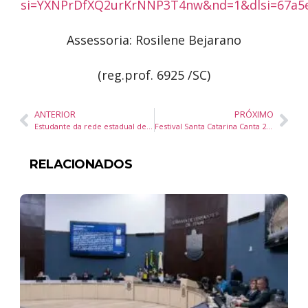
si=YXNPrDfXQ2urKrNNP3T4nw&nd=1&dlsi=67a5e
Assessoria: Rosilene Bejarano
(reg.prof. 6925 /SC)
ANTERIOR
PRÓXIMO
Estudante da rede estadual de Santa Catarina vence categoria geral do Festival Santa Catarina Canta
Festival Santa Catarina Canta 2025 Coroa Vencedores de Meio-Oeste e Sul em Final Emocionante
RELACIONADOS