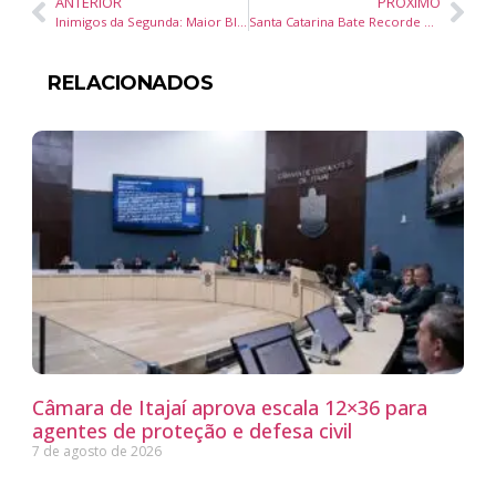
ANTERIOR
PRÓXIMO
Inimigos da Segunda: Maior Bloco de Carnaval de Balneário Camboriú Abre Loja para Venda de Abadás
Santa Catarina Bate Recorde em Exportação de Carne Suína e Destaques do Agronegócio em 2025
RELACIONADOS
Câmara de Itajaí aprova escala 12×36 para
agentes de proteção e defesa civil
7 de agosto de 2026