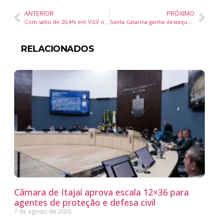
ANTERIOR
PRÓXIMO
Com salto de 20,4% em VGV no primeiro semestre, cidade catarinense é destaque no mercado imobiliário
Santa Catarina ganha destaque cultural com Oktoberfest e circuito de festas típicas
RELACIONADOS
Câmara de Itajaí aprova escala 12×36 para
agentes de proteção e defesa civil
7 de agosto de 2026