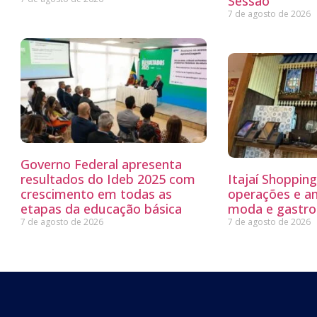
Sessão
7 de agosto de 2026
Governo Federal apresenta
resultados do Ideb 2025 com
Itajaí Shoppin
crescimento em todas as
operações e a
etapas da educação básica
moda e gastro
7 de agosto de 2026
7 de agosto de 2026