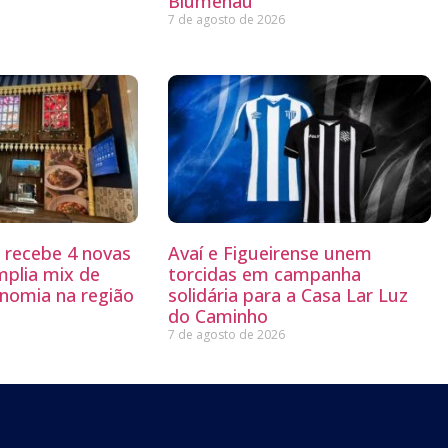
Blumenau
7 de agosto de 2026
g recebe 4 novas
Avaí e Figueirense unem
mplia mix de
torcidas em campanha
nomia na região
solidária para a Casa Lar Luz
do Caminho
7 de agosto de 2026