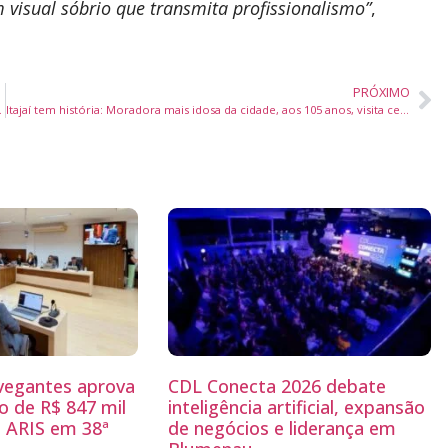
 visual sóbrio que transmita profissionalismo”
,
PRÓXIMO
o na educação infantil
Itajaí tem história: Moradora mais idosa da cidade, aos 105 anos, visita centro educacional e inspira alunos
egantes aprova
CDL Conecta 2026 debate
 de R$ 847 mil
inteligência artificial, expansão
 ARIS em 38ª
de negócios e liderança em