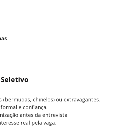
has
 Seletivo
s (bermudas, chinelos) ou extravagantes.
ormal e confiança.
ização antes da entrevista.
eresse real pela vaga.