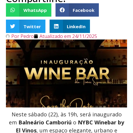
WhatsApp
Facebook
Twitter
LinkedIn
Por
Pedro
Atualizado em
24/11/2025
Neste sábado (22), às 19h, será inaugurado
em
Balneário Camboriú
o
NYBC Winebar by
El Vinos
, um espaço elegante, urbano e