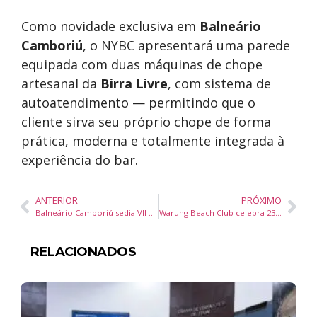
Como novidade exclusiva em
Balneário
Camboriú
, o NYBC apresentará uma parede
equipada com duas máquinas de chope
artesanal da
Birra Livre
, com sistema de
autoatendimento — permitindo que o
cliente sirva seu próprio chope de forma
prática, moderna e totalmente integrada à
experiência do bar.
ANTERIOR
PRÓXIMO
Balneário Camboriú sedia VII Fórum MICE com programação completa nos dias 26 e 27 de novembro
Warung Beach Club celebra 23 anos com edição especial Day Party e selo All Day I Dream neste sábado
RELACIONADOS