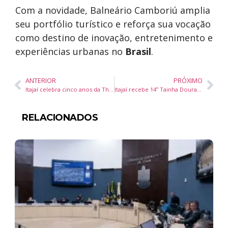
Com a novidade, Balneário Camboriú amplia
seu portfólio turístico e reforça sua vocação
como destino de inovação, entretenimento e
experiências urbanas no
Brasil
.
ANTERIOR
PRÓXIMO
Itajaí celebra cinco anos da The Grand Beach Club com Claudinho Brasil, Naza e seletiva para novos DJs
Itajaí recebe 14º Tainha Dourada com cinema, debates e formações gratuitas até 8 de novembro
RELACIONADOS