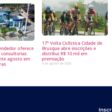
17ª Volta Ciclística Cidade de
endedor oferece
Brusque abre inscrições e
 consultorias
distribui R$ 10 mil em
ante agosto em
premiação
ras
6 de agosto de 2026
Insc