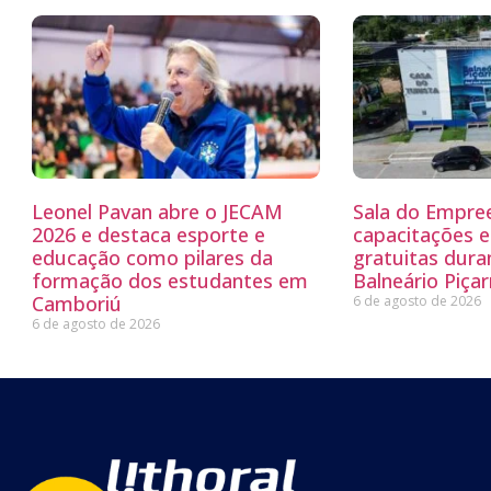
Leonel Pavan abre o JECAM
Sala do Empre
2026 e destaca esporte e
capacitações e
educação como pilares da
gratuitas dur
formação dos estudantes em
Balneário Piçar
Camboriú
6 de agosto de 2026
6 de agosto de 2026