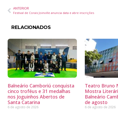
ANTERIOR
Festival de Corais Joinville anuncia data e abre inscrições
RELACIONADOS
Balneário Camboriú conquista
Teatro Bruno N
cinco troféus e 31 medalhas
Mostra Literá
nos Joguinhos Abertos de
Balneário Camb
Santa Catarina
de agosto
6 de agosto de 2026
6 de agosto de 2026