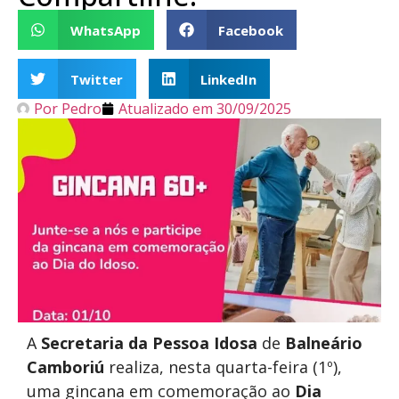
WhatsApp
Facebook
Twitter
LinkedIn
Por
Pedro
Atualizado em
30/09/2025
A
Secretaria da Pessoa Idosa
de
Balneário
Camboriú
realiza, nesta quarta-feira (1º),
uma gincana em comemoração ao
Dia