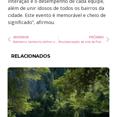
interação e o desempenho de cada equipe,
além de unir idosos de todos os bairros da
cidade. Este evento é memorável e cheio de
significado”, afirmou.
ANTERIOR
PRÓXIMO
Balneário Camboriú define cronograma para revisão da Lei de Microzoneamento com votação em novembro
Reurbanização da orla da Praia Central de Balneário Camboriú avança com obras de infraestrutura e muro de proteção costeira
RELACIONADOS