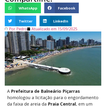
WhatsApp
Facebook
Twitter
LinkedIn
Por
Pedro
Atualizado em
15/09/2025
A
Prefeitura de Balneário Piçarras
homologou a licitação para o engordamento
da faixa de areia da
Praia Central
, em um