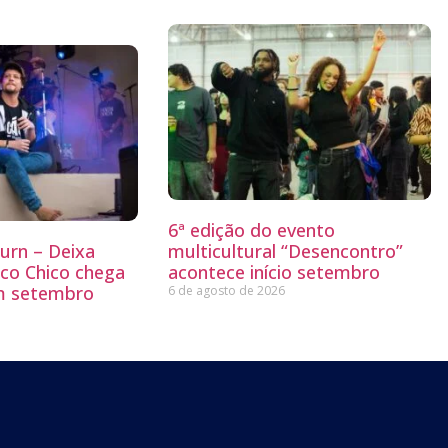
6ª edição do evento
Burn – Deixa
multicultural “Desencontro”
co Chico chega
acontece início setembro
m setembro
6 de agosto de 2026