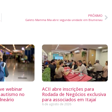
PRÓXIMO
ra com finais emocionantes e homenagens históricas
Galeto Mamma Mia abre segunda unidade em Blumenau
ve webinar
ACII abre inscrições para
 autismo no
Rodada de Negócios exclusiva
lneário
para associados em Itajaí
6 de agosto de 2026