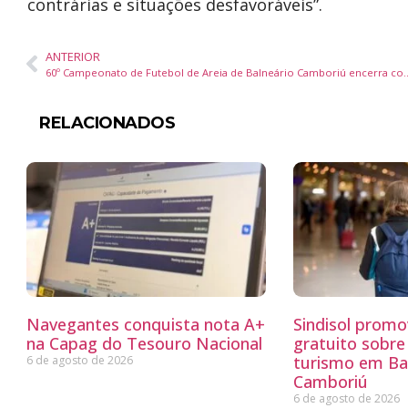
contrárias e situações desfavoráveis”.
ANTERIOR
60º Campeonato de Futebol de Areia de Balneário Camboriú encer
RELACIONADOS
Navegantes conquista nota A+
Sindisol promo
na Capag do Tesouro Nacional
gratuito sobre
turismo em Ba
6 de agosto de 2026
Camboriú
6 de agosto de 2026