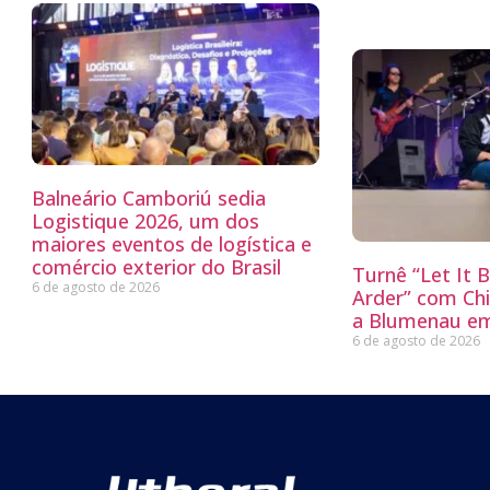
Balneário Camboriú sedia
Logistique 2026, um dos
maiores eventos de logística e
comércio exterior do Brasil
Turnê “Let It 
6 de agosto de 2026
Arder” com Chi
a Blumenau e
6 de agosto de 2026