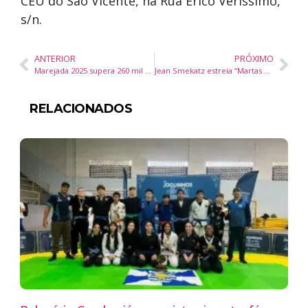
CEU do São Vicente, na Rua Érico Veríssimo,
s/n.
ANTERIOR
PRÓXIMO
Marejada 2025 supera 260 mil visitantes e consolida Itajaí como destaque no turismo catarinense
Jean Smekatz estreia “Martas & Marias” na Galeria 33 Performance homenageia mulheres marcantes da dança e da vida do artista joinvilense
RELACIONADOS