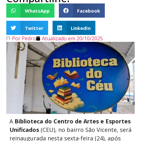
WhatsApp
Facebook
Twitter
LinkedIn
Por
Pedro
Atualizado em
20/10/2025
A
Biblioteca do Centro de Artes e Esportes
Unificados
(CEU), no bairro São Vicente, será
reinaugurada nesta sexta-feira (24), após